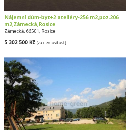
Nájemní dům-byt+2 ateliéry-256 m2,poz.206
m2,Zámecká,Rosice
Zámecká, 66501, Rosice
5 302 500 Kč
(za nemovitost)